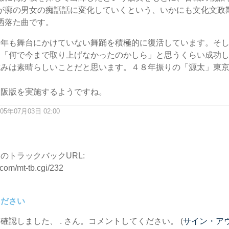
が廓の男女の痴話話に変化していくという、いかにも文化文政
洒落た曲です。
十年も舞台にかけていない舞踊を積極的に復活しています。そ
と「何で今まで取り上げなかったのかしら」と思うくらい成功
試みは素晴らしいことだと思います。４８年振りの「源太」東
大阪版を実施するようですね。
05年07月03日 02:00
ク
のトラックバックURL:
.com/mt-tb.cgi/232
ください
を確認しました、
. さん。コメントしてください。 (
サイン・ア