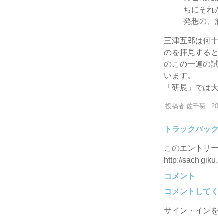
ちにそれ
発想の、
三津五郎は何
のを拝見する
のこの一連の
います。
「研辰」では
投稿者 佐千菊 : 20
トラックバッ
このエントリー
http://sachigiku
コメント
コメントして
サイン・イン