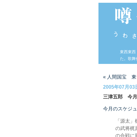
東西東西
た。歌舞
« 人間国宝 
2005年07月03
三津五郎 今
今月のスケジ
「源太」
の武将梶
の合戦に