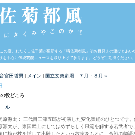
 この度、わたくし佐千菊が更新する「噂佐菊都風」初お目見えの運びとあい
伎を中心に伝統芸能ニュースを取り上げて参ります。どうぞご期待ください
東音宮田哲男
|
メイン
|
国立文楽劇場 ７月・８月 »
日
月の役どころ
ュール
梶原源太： 三代目三津五郎が初演した変化舞踊のひとつです。
原源太が、東国武士にしてはめずらしく風流を解する若武者で
箙に梅が枝を挿して出陣したという故実をもとに、合戦の物語