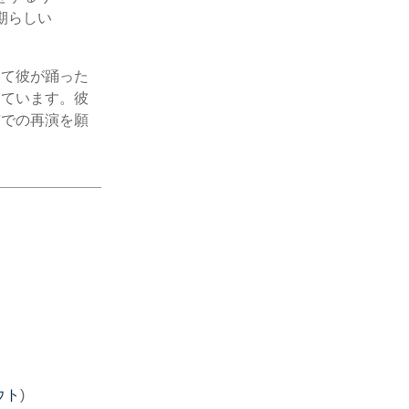
期らしい
して彼が踊った
しています。彼
京での再演を願
ウト
)