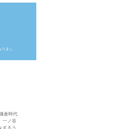
なりまし
。
鎌倉時代
、一ノ谷
をするう