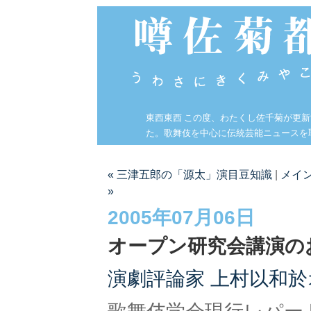
東西東西 この度、わたくし佐千菊が更
た。歌舞伎を中心に伝統芸能ニュースを
« 三津五郎の「源太」演目豆知識
|
メイ
»
2005年07月06日
オープン研究会講演の
演劇評論家 上村以和