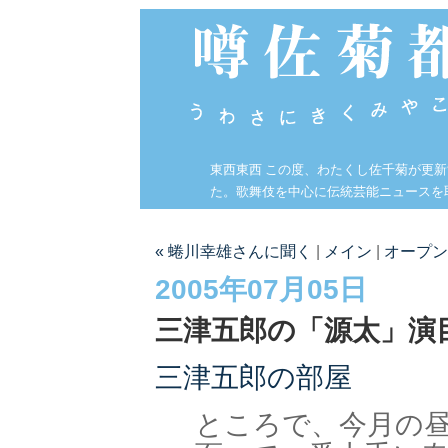
東西東西 この度、わたくし佐千菊が更
た。歌舞伎を中心に伝統芸能ニュースを
« 蜷川幸雄さんに聞く
|
メイン
|
オープン
2005年07月05日
三津五郎の「源太」演
三津五郎の部屋
ところで、今月の