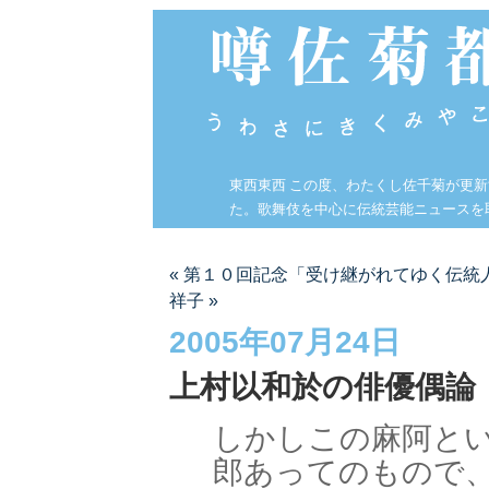
東西東西 この度、わたくし佐千菊が更
た。歌舞伎を中心に伝統芸能ニュースを
« 第１０回記念「受け継がれてゆく伝統
祥子 »
2005年07月24日
上村以和於の俳優偶論
しかしこの麻阿と
郎あってのもので