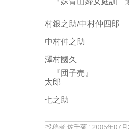
『妹背山婦女庭
お三
村銀之助/中村仲四郎
中村仲之助
澤村國久
『団子売
太郎
七之助
投稿者 佐千菊 : 2005年07月3