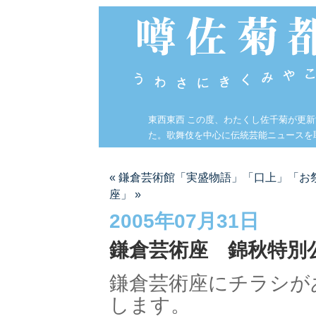
東西東西 この度、わたくし佐千菊が更
た。歌舞伎を中心に伝統芸能ニュースを
« 鎌倉芸術館「実盛物語」「口上」「お
座」 »
2005年07月31日
鎌倉芸術座 錦秋特別
鎌倉芸術座にチラシが
します。