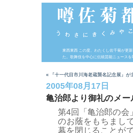
東西東西 この度、わたくし佐千菊が更
た。歌舞伎を中心に伝統芸能ニュースを
« 『十一代目市川海老蔵襲名記念展』が
2005年08月17日
亀治郎より御礼のメー
第4回「亀治郎の会
のお蔭をもちまし
幕を閉じることが