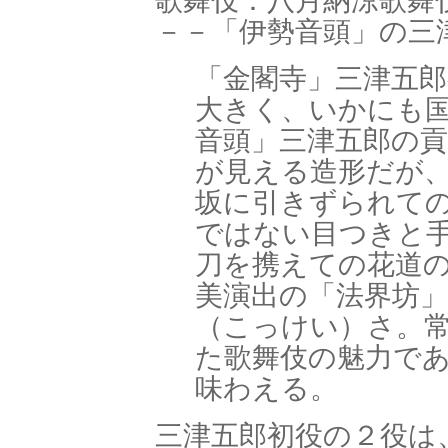
歌舞伎：八月納涼歌舞
－－「伊勢音頭」の
「金閣寺」三津五
大きく、いかにも国
音頭」三津五郎の
が見える造形だが
坂に引きずられて
ではない目つきと
刀を携えての花道の
美演出の「法界坊
（こっけい）さ。
た歌舞伎の魅力で
味わえる。
三津五郎初役の２役は