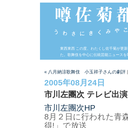
東西東西 この度、わたくし佐千菊が更
た。歌舞伎を中心に伝統芸能ニュースを
« 八月納涼歌舞伎 小玉祥子さんの劇評
2005年08月24日
市川左團次 テレビ出
市川左團次HP
8月２日に行われた青
得!」で放送