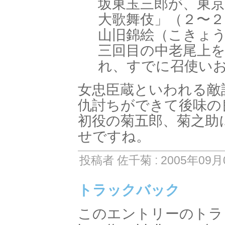
坂東玉三郎が、東京
大歌舞伎」（２〜２
山旧錦絵（こきょ
三回目の中老尾上
れ、すでに召使い
女忠臣蔵といわれる敵
仇討ちができて後味の
初役の菊五郎、菊之助
せですね。
投稿者 佐千菊 : 2005年09月0
トラックバック
このエントリーのトラッ