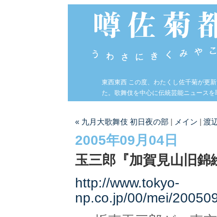
東西東西 この度、わたくし佐千菊が更
た。歌舞伎を中心に伝統芸能ニュースを
« 九月大歌舞伎 初日夜の部
|
メイン
|
渡
2005年09月04日
玉三郎『加賀見山旧錦
http://www.tokyo-
np.co.jp/00/mei/20050