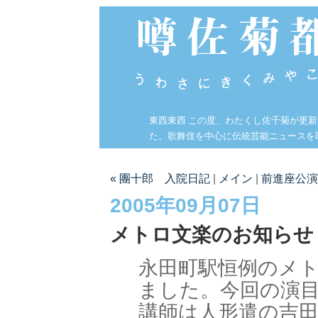
東西東西 この度、わたくし佐千菊が更
た。歌舞伎を中心に伝統芸能ニュースを
« 團十郎 入院日記
|
メイン
|
前進座公演
2005年09月07日
メトロ文楽のお知らせ
永田町駅恒例のメト
ました。今回の演
講師は人形遣の吉