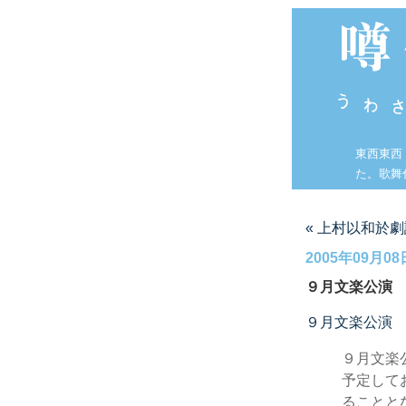
東西東西
た。歌舞
« 上村以和於
2005年09月08
９月文楽公演
９月文楽公演
９月文楽
予定して
ることと