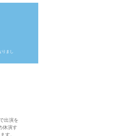
なりまし
。
で出演を
め休演す
勤めます。