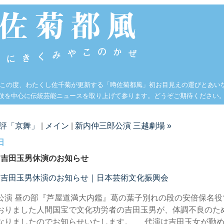
 この度、わたくし佐千菊が更新する「噂佐菊都風」初お目見えの運びとあい
伎を中心に伝統芸能ニュースを取り上げて参ります。どうぞご期待ください
劇評「京舞」
|
メイン
|
新内仲三郎公演 三越劇場 »
日
 吉田玉男休演のお知らせ
 吉田玉男休演のお知らせ｜日本芸術文化振興会
公演 昼の部『芦屋道満大内鑑』葛の葉子別れの段の安倍保名役
おりました人間国宝で文化功労者の吉田玉男が、体調不良のた
なりましたのでお知らせいたします。 代演は吉田玉女が