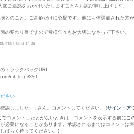
大変ご迷惑をおかけいたしますことをお詫び申し上げます。
休演とのこと。ご高齢だけに心配です。他にも体調崩された方
季節の変わり目ですので皆様呉々もお大切になさって下さい。
05年09月08日 14:06
ク
のトラックバックURL:
.com/mt-tb.cgi/350
ください
を確認しました、
. さん。コメントしてください。 (
サイン・ア
こでコメントしたとがないときは、コメントを表示する前にこ
認が必要になることがあります。承認されるまではコメントは
しばらく待ってください。)