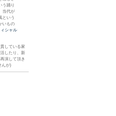
いう踊り
、当代が
風という
かいもの
フィシャル
一貫している家
復活したり、新
非再演して頂き
んが)