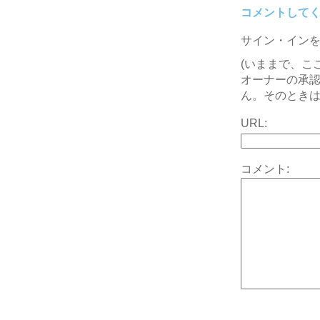
コメントして
サイン・イン
(いままで、こ
オーナーの承
ん。そのときは
URL:
コメント: