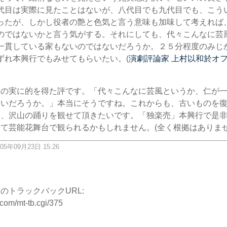
代目は実際に見たことはないが、八代目でも九代目でも、こう
ったが、しかし役者の艶と色気と言う意味も加味して考えれば
のではないかと言う気がする。それにしても、代々こんなに芸
一貫している家もないのではないだろうか。２５分程度のみじ
ずれ本興行でもみせてもらいたい。(
演劇評論家 上村以和於オ
んの実に的を得た評です。「代々こんなに芸風というか、仁が
ないだろうか。」本当にそうですね。これからも、古いものを
り、沢山の踊りを観せて頂きたいです。「独楽売」本興行で是
て芸能花舞台で観られるかもしれません。(全く根拠はありませ
05年09月23日 15:26
ク
のトラックバックURL:
.com/mt-tb.cgi/375