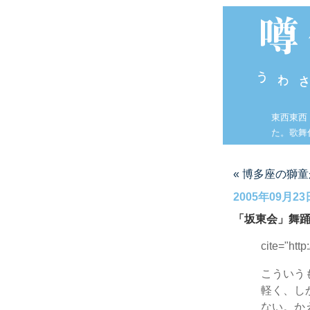
東西東西
た。歌舞
« 博多座の獅
2005年09月23
「坂東会」舞
cite="htt
こういう
軽く、し
ない。か