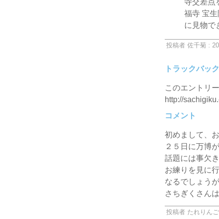
寺交差点
福寺 宝
に見物で
投稿者 佐千菊 : 20
トラックバッ
このエントリー
http://sachigiku
コメント
初めまして、
２５日に万博
話題には事欠
お練りを見に
なるでしょう
さちぎくさん
投稿者 たれりんご : 