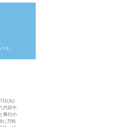
なりまし
。
日(火)
八代目中
と興行の
時に万松