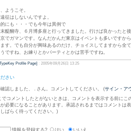
ん、ようこそ。
は遠征はしないんですよ。
済的にも・・・でも今年は異例で
月末醍醐寺、６月博多座と行ってきました。行けば良かったと
東京でガマンです。なんだかんだ東京はイベントも多いですか
います。でも自分が興味あるのだけ、チョイスしてますから全
そうですね、お練りとかパーティとかは苦手ですね。
: 2005年09月26日 13:25
ください
を確認しました、
. さん。コメントしてください。 (
サイン・ア
こでコメントしたとがないときは、コメントを表示する前にこ
認が必要になることがあります。承認されるまではコメントは
しばらく待ってください。)
情報を登録する?
はい
いいえ