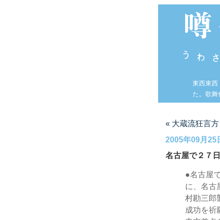
東西東西
た。歌舞
« 大蔵流狂言方
2005年09月25
名古屋で２７
●名古屋
に、名古
村勘三郎
成功を祈