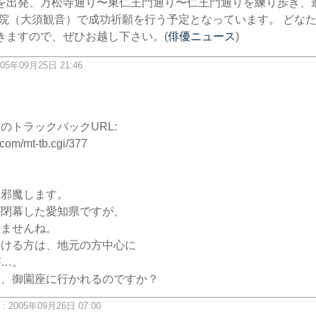
を出発、万松寺通り〜東仁王門通り〜仁王門通りを練り歩き、
生院（大須観音）で成功祈願を行う予定となっています。 どな
きますので、ぜひお越し下さい。(
俳優ニュース
)
05年09月25日 21:46
ク
のトラックバックURL:
.com/mt-tb.cgi/377
お邪魔します。
が閉幕した愛知県ですが、
きませんね。
行ける方は、地元の方中心に
が…。
は、御園座に行かれるのですか？
2005年09月26日 07:00