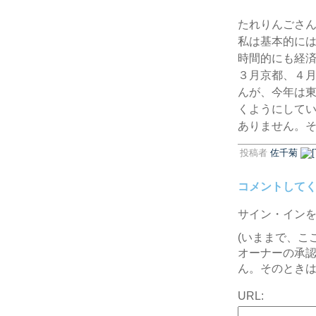
たれりんごさ
私は基本的に
時間的にも経
３月京都、４
んが、今年は
くようにして
ありません。
投稿者
佐千菊
コメントして
サイン・イン
(いままで、こ
オーナーの承
ん。そのときは
URL: