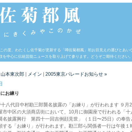
 この度、わたくし佐千菊が更新する「噂佐菊都風」初お目見えの運びとあい
伎を中心に伝統芸能ニュースを取り上げて参ります。どうぞご期待ください
 山本東次郎
|
メイン
|
2005東京パレードお知らせ »
日
日にお練り
で十八代目中村勘三郎襲名披露の「お練り」が行われます ９月27
屋市中区の大須商店街において、10月に御園座で行われる「十
襲名披露興行 第四十一回吉例顔見世」（１日〜25日）の奉告
願する「お練り」が行われます。勘三郎ら関係者一行は午後１