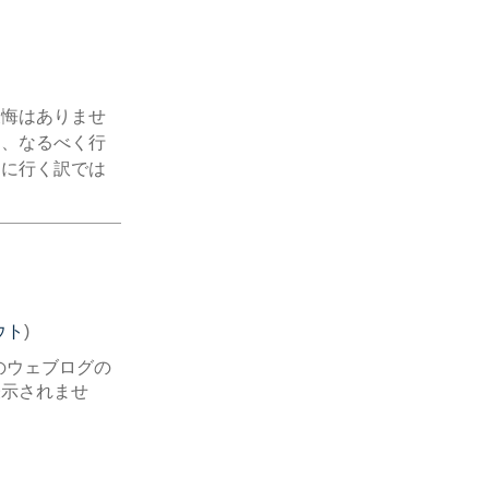
後悔はありませ
ら、なるべく行
てに行く訳では
ウト
)
のウェブログの
表示されませ