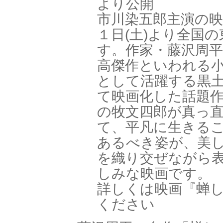
より公開
市川染五郎主演の映
１日(土)より全国
す。作家・藤沢周
高傑作といわれる
として活躍する黒土
て映画化した話題
の牧文四郎が真っ
て、平凡に生きる
あるべき姿が、美
を織り交ぜながら
しみな映画です。
詳しくは映画『蝉
ください