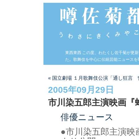
東西東西 この度、わたくし佐千菊が更
た。歌舞伎を中心に伝統芸能ニュースを
« 国立劇場 １月歌舞伎公演「通し狂言
2005年09月29日
市川染五郎主演映画『
俳優ニュース
●市川染五郎主演映