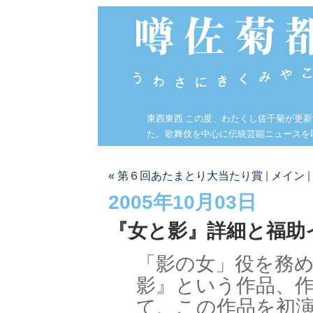
東西東西 この度、わたくし佐千菊が更
た。歌舞伎を中心に伝統芸能ニュースを
« 第６回あたまとり大当たり賞
|
メイン
|
2005年10月03日
『女と影』詳細と福助
「影の女」役を務
影』という作品、作
て、この作品を初演