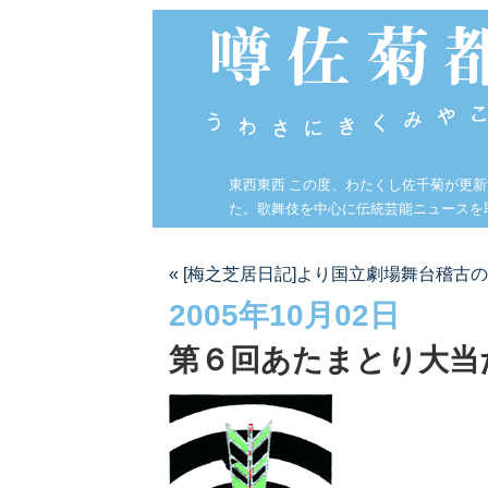
東西東西 この度、わたくし佐千菊が更
た。歌舞伎を中心に伝統芸能ニュースを
« [梅之芝居日記]より国立劇場舞台稽古
2005年10月02日
第６回あたまとり大当