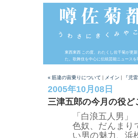
東西東西 この度、わたくし佐千菊が更
た。歌舞伎を中心に伝統芸能ニュースを
« 筋違の宙乗りについて
|
メイン
|
『児雷
2005年10月08日
三津五郎の今月の役ど
「白浪五人男」
色奴、だんまり
い男の魅力、浜