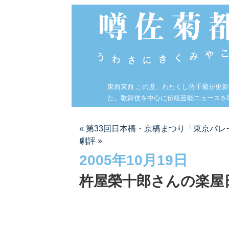
東西東西 この度、わたくし佐千菊が更
た。歌舞伎を中心に伝統芸能ニュースを
« 第33回日本橋・京橋まつり「東京パ
劇評 »
2005年10月19日
杵屋榮十郎さんの楽屋