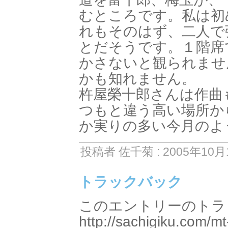
むところです。私は初
れもそのはず、二人で
とだそうです。１階席
かさないと観られませ
かも知れません。
杵屋榮十郎さんは作曲
つもと違う高い場所か
か実りの多い今月のよ
投稿者 佐千菊 : 2005年10月1
トラックバック
このエントリーのトラッ
http://sachigiku.com/mt