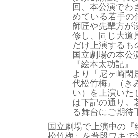
回、本公演でわ
めている若手の
師匠や先輩方が
修し、同じ大道
だけ上演するも
国立劇場の本公
『絵本太功記』
より「尼ヶ崎閑
代松竹梅』（き
い）を上演いた
は下記の通り。
る舞台にご期待
国立劇場で上演中の『
松竹梅』を普段ワキで