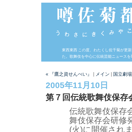
東西東西 この度、わたくし佐千菊が更
た。歌舞伎を中心に伝統芸能ニュースを
« 『鷹之資せんべい』
|
メイン
|
国立劇場
2005年11月10日
第７回伝統歌舞伎保存
伝統歌舞伎保存
舞伎保存会研修発
(火)に開催され