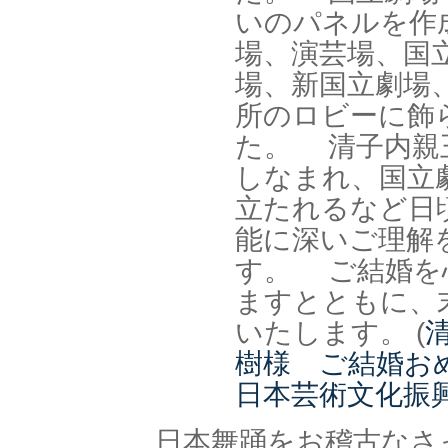
いのパネルを作
場、演芸場、国
場、新国立劇場
所のロビーに飾
た。 清子内親
しなまれ、国立
立たれるなど日
能に深いご理解
す。 ご結婚を
ますとともに、
いたします。 (
樹様 ご結婚お
日本芸術文化振
日本舞踊をお稽古なさ