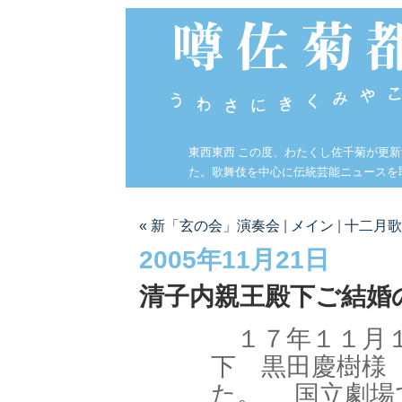
東西東西 この度、わたくし佐千菊が更
た。歌舞伎を中心に伝統芸能ニュースを
« 新「玄の会」演奏会
|
メイン
|
十二月歌
2005年11月21日
清子内親王殿下ご結婚
１７年１１月１
下 黒田慶樹様
た。 国立劇場