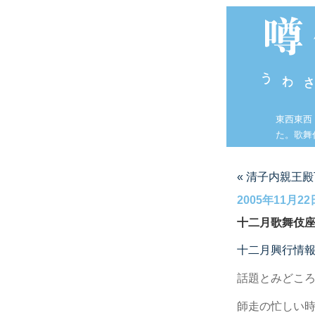
東西東西
た。歌舞
« 清子内親王
2005年11月22
十二月歌舞伎
十二月興行情
話題とみどこ
師走の忙しい