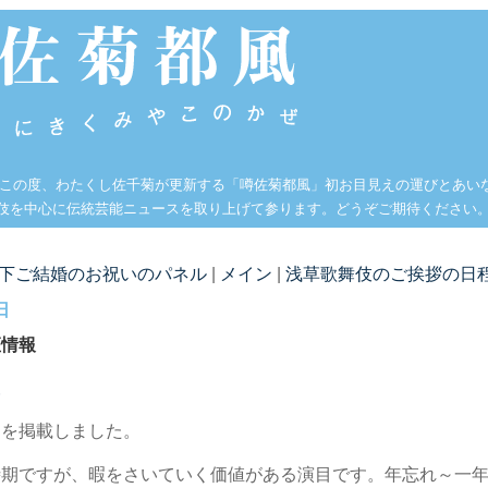
 この度、わたくし佐千菊が更新する「噂佐菊都風」初お目見えの運びとあい
伎を中心に伝統芸能ニュースを取り上げて参ります。どうぞご期待ください
殿下ご結婚のお祝いのパネル
|
メイン
|
浅草歌舞伎のご挨拶の日程
日
座情報
報
ろを掲載しました。
時期ですが、暇をさいていく価値がある演目です。年忘れ～一