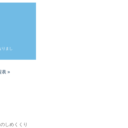
なりまし
。
表 »
年のしめくくり