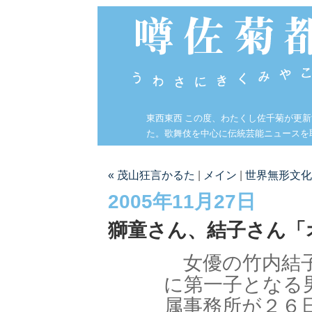
東西東西 この度、わたくし佐千菊が更
た。歌舞伎を中心に伝統芸能ニュースを
« 茂山狂言かるた
|
メイン
|
世界無形文化
2005年11月27日
獅童さん、結子さん「
女優の竹内結子
に第一子となる
属事務所が２６