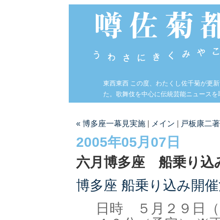
東西東西 この度、わたくし佐千菊が更
た。歌舞伎を中心に伝統芸能ニュースを
« 博多座一幕見実施
|
メイン
|
戸板康二著
2005年05月07日
六月博多座 船乗り込
博多座 船乗り込み開
日時 ５月２９日（