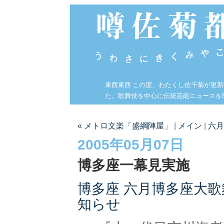
東西東西 この度、わたくし佐千菊が更
た。歌舞伎を中心に伝統芸能ニュースを
« メトロ文楽「盛綱陣屋」
|
メイン
|
六月
2005年05月07日
博多座一幕見実施
博多座 六月博多座大
知らせ