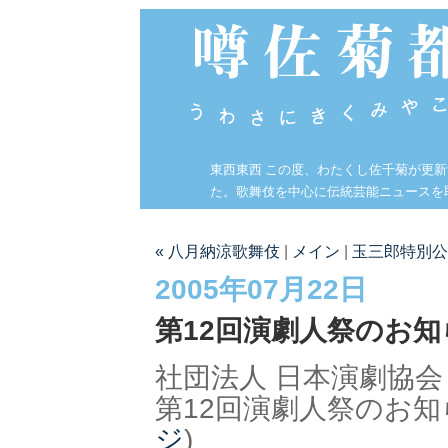
東西東西 この度、わたくし佐千菊が更
た。歌舞伎を中心に伝統芸能ニュースを
« 八月納涼歌舞伎
|
メイン
|
玉三郎特別公
2005年07月22日
第12回演劇人祭のお知
社団法人 日本演劇協会
第12回演劇人祭のお知
ジ
)