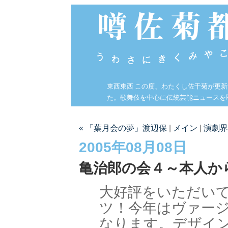
東西東西 この度、わたくし佐千菊が更
た。歌舞伎を中心に伝統芸能ニュースを
« 「葉月会の夢」渡辺保
|
メイン
|
演劇界
2005年08月08日
亀治郎の会４～本人か
大好評をいただい
ツ！今年はヴァー
なります。デザイ