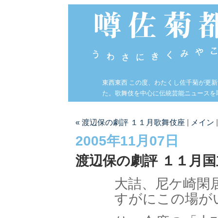
東西東西 この度、わたくし佐千菊が更
た。歌舞伎を中心に伝統芸能ニュースを
« 渡辺保の劇評 １１月歌舞伎座
|
メイン
2005年11月07日
渡辺保の劇評 １１月
大詰、尼ケ崎閑
すがにこの場が